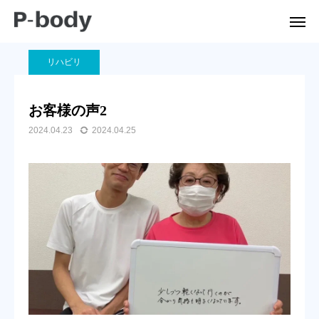
ブログ
リハビリ
お客様の声2
リハビリ
公式LINE
Instagram
お客様の声2
2024.04.23
2024.04.25
ご予約
電話
ホーム
P-bodyについて
お知らせ
症状別案内
施術の流れ