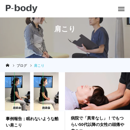
肩こり
公式LINE
Instagram
ご予約
電話
ブログ
肩こり
ホーム
P-bodyについて
お知らせ
症状別案内
病院で「異常なし」！でもつ
事例報告；眠れないような酷
らい50代以降の女性の頭痛や
い肩こり
施術の流れ