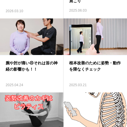
肩こり
お客様の声
2025.06.03
2026.03.10
料金表
お問い合わせ
アクセス
腕や肘が痛い😣それは首の神
根本改善のために姿勢・動作
ブログ
経の影響かも！！
を隈なくチェック
2025.04.24
2025.03.21