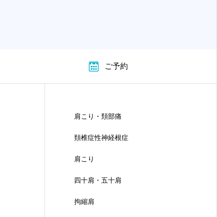
ご予約
肩こり・頚部痛
頚椎症性神経根症
肩こり
四十肩・五十肩
拘縮肩