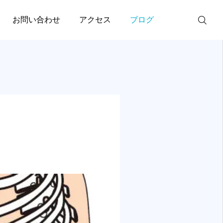
お問い合わせ
アクセス
ブログ
公式LINE
Instagram
膝痛
膝痛
腰
🦵変形性膝関節症と膝蓋
【膝】病院で異常なしと
ご予約
2025.04.17
下脂肪体のマッサージ｜
言われた膝の痛みが続く
JR三ノ宮駅徒歩6分
理由｜JR三ノ宮駅徒歩6
膝痛は原因により症状
３D触診塾 お申し込み
方、その人それぞれに合った
分
2026.02.02
2026.02.02
当院では膝だけでなく
電話
グを提供いたします。
全てをくまなくチェッ
ます。