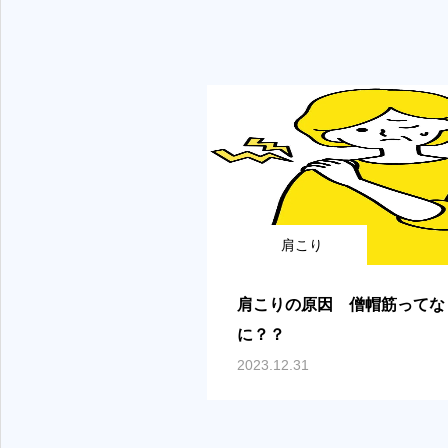
肩こり
肩こりの原因 僧帽筋ってな
に？？
2023.12.31