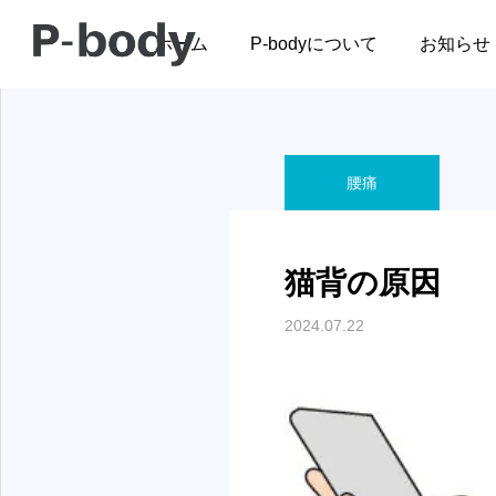
ブログ
腰痛
猫背の原
ホーム
P-bodyについて
お知らせ
腰痛
肩こり
腰痛
猫背の原因
）
肩
事例報告；眠れないよう
事例報告；おしりが痛く
2024.07.22
2026.04.17
な酷い肩こり
て歩けない！
生活での負担を詳細に確
肩痛は原因により症状や対
セラピストのためのピラティ
2026.03.10
2026.03.09
ス入門セミナー
することで首の痛みを出
当院では肩痛に関わる筋肉
。さらに全身を評価する
くチェックして原因を見極
のための最適な施術とト