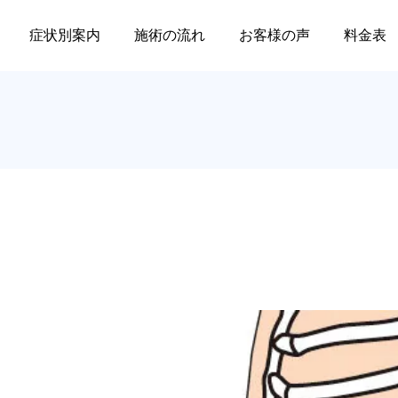
因
症状別案内
施術の流れ
お客様の声
料金表
セミナー
店舗情報
腰痛
肩痛
腰のヘルニアを医療との
肩が上がらない・夜ズキ
2025.08.19
2025.07.19
連携でサポート。 ～ある
ズキ痛む…それ、本当に
国からの留学生の物語～
五十肩ですか？｜JR三ノ
処法が異なります。
３D触診塾 in 神戸（R7/10
臨床ステップアップセミナー
慢性的な腰痛でお困りの
宮駅徒歩6分
2026.02.17
2026.02.16
月〜）の開催のお知らせ！
Ⅱ、前回セミナーのアーカイ
、関節、神経全てをくまな
最適な施術、トレーニン
ブの応募開始！
めてから施術をします。