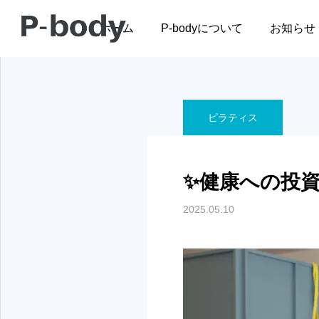
ブログ
ピラティス
✨
ホーム
P-bodyについて
お知らせ
ピラティス
腰痛
腰痛
✨健康への投
肩
事例報告；おしりが痛く
腰のヘルニアを医療との
2025.05.10
2026.04.17
て歩けない！
連携でサポート。 ～ある
国からの留学生の物語～
対処法が異なります。
セラピストのためのピラティ
慢性的な腰痛でお困り
2026.03.09
2026.02.17
ス入門セミナー
肉、関節、神経全てをくまな
最適な施術、トレーニ
極めてから施術をします。