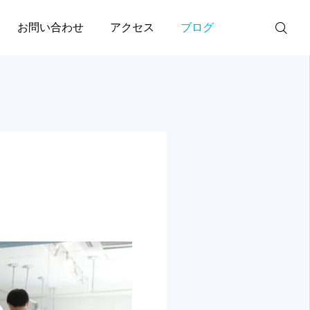
お問い合わせ
アクセス
ブログ
公式LINE
Instagram
膝痛
事例報告
膝
【膝】病院で異常なしと
事例報告；脇腹が痛い
ご予約
2025.04.17
言われた膝の痛みが続く
理由｜JR三ノ宮駅徒歩6
状や対処法が異なります。
股関節痛は原因に
３D触診塾 お申し込み
分
2026.02.02
2026.01.14
く膝痛に関わる筋肉、関節、神経
当院では足だけで
電話
ックし原因を見極めてから施術し
神経全てをくまな
術します。