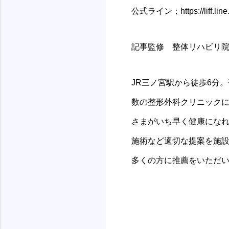
公式ライン；https://liff.lin
記事監修 整体リハビリ院 
JR三ノ宮駅から徒歩6分。
数の整形外科クリニックに
さまがいち早く健康にな
施術など適切な提案を施
多くの方に推薦をいただ
神戸三宮リハビリ・整体院