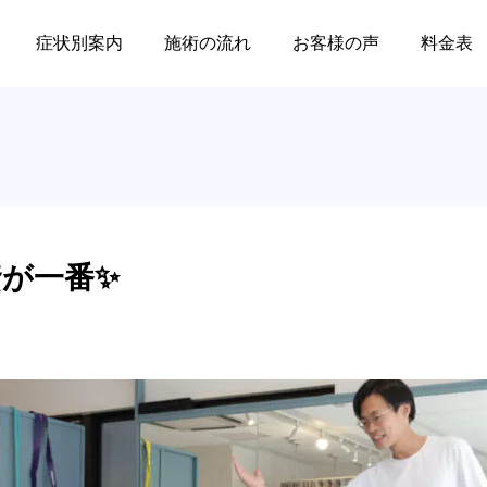
健康への投資が一番✨
症状別案内
施術の流れ
お客様の声
料金表
セミナー
店舗情報
肩痛
膝痛
資が一番✨
腰
肩が上がらない・夜ズキ
🦵変形性膝関節症と膝蓋
2025.08.19
2025.07.19
ズキ痛む…それ、本当に
下脂肪体のマッサージ｜
五十肩ですか？｜JR三ノ
JR三ノ宮駅徒歩6分
膝痛は原因により症
３D触診塾 in 神戸（R7/10
臨床ステップアップセミナー
の方、その人それぞれに合った
宮駅徒歩6分
2026.02.16
2026.02.02
月〜）の開催のお知らせ！
Ⅱ、前回セミナーのアーカイ
当院では膝だけでな
ングを提供いたします。
ブの応募開始！
全てをくまなくチェ
ます。