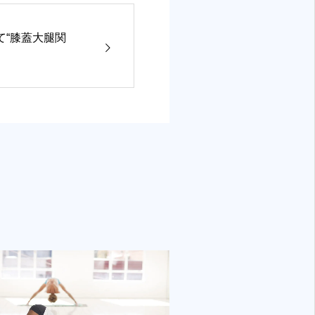
て“膝蓋大腿関