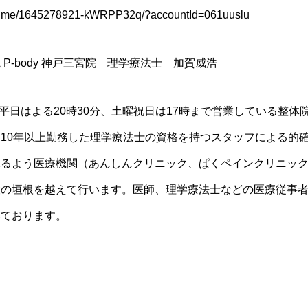
e.me/1645278921-kWRPP32q/?accountId=061uuslu
P-body 神戸三宮院 理学療法士 加賀威浩
平日はよる20時30分、土曜祝日は17時まで営業している整体院で
10年以上勤務した理学療法士の資格を持つスタッフによる的
れるよう医療機関（あんしんクリニック、ぱくペインクリニッ
設の垣根を越えて行います。医師、理学療法士などの医療従事
いております。