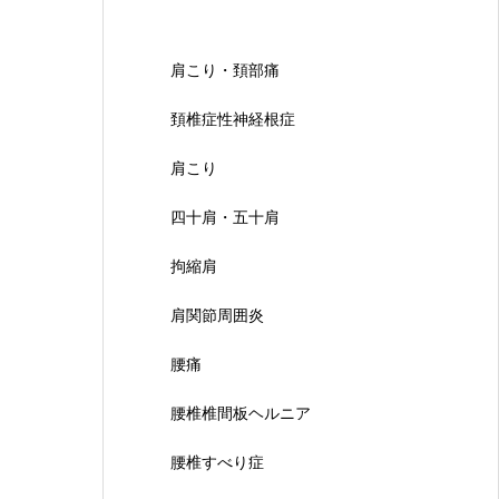
肩こり・頚部痛
頚椎症性神経根症
肩こり
四十肩・五十肩
拘縮肩
肩関節周囲炎
腰痛
腰椎椎間板ヘルニア
腰椎すべり症