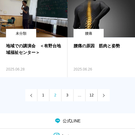
未分類
腰痛
地域での講演会 ＜有野台地
腰痛の原因 筋肉と姿勢
域福祉センター＞
2025.06.28
2025.06.26
1
2
3
…
12
公式LINE