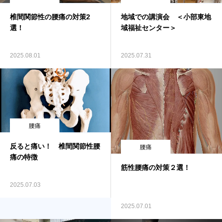
椎間関節性の腰痛の対策2
地域での講演会 ＜小部東地
選！
域福祉センター＞
2025.08.01
2025.07.31
腰痛
反ると痛い！ 椎間関節性腰
腰痛
痛の特徴
筋性腰痛の対策２選！
2025.07.03
2025.07.01