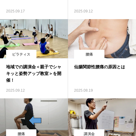
お客様の声
2025.09.17
2025.09.12
料金表
お問い合わせ
ピラティス
腰痛
アクセス
地域での講演会＜親子でシャ
仙腸関節性腰痛の原因とは
ブログ
キッと姿勢アップ教室＞を開
催！
2025.09.12
2025.08.19
腰痛
講演会