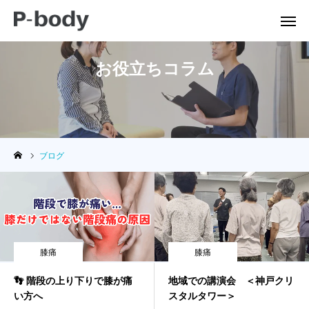
お役立ちコラム
公式LINE
Instagram
ご予約
電話
ブログ
ホーム
P-bodyについて
お知らせ
膝痛
膝痛
症状別案内
👣 階段の上り下りで膝が痛
地域での講演会 ＜神戸クリ
い方へ
スタルタワー＞
施術の流れ