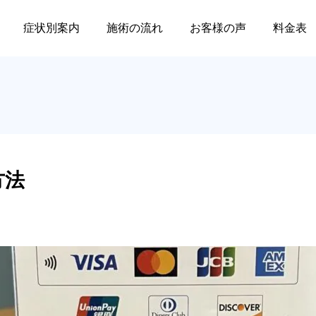
院の支払い方法
症状別案内
施術の流れ
お客様の声
料金表
セミナー
店舗情報
肩痛
膝痛
方法
肩が上がらない・夜ズキ
🦵変形性膝関節症と膝蓋
2025.08.19
2025.07.19
ズキ痛む…それ、本当に
下脂肪体のマッサージ｜
五十肩ですか？｜JR三ノ
JR三ノ宮駅徒歩6分
膝痛は原因により症状や
３D触診塾 in 神戸（R7/10
臨床ステップアップセミナー
、その人それぞれに合った
宮駅徒歩6分
2026.02.16
2026.02.02
月〜）の開催のお知らせ！
Ⅱ、前回セミナーのアーカイ
当院では膝だけでなく膝
を提供いたします。
ブの応募開始！
全てをくまなくチェック
ます。