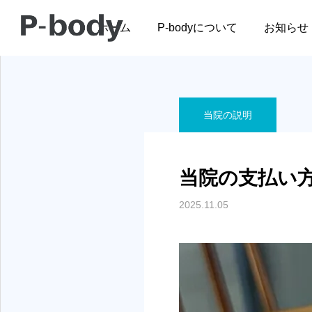
ブログ
当院の説明
当
ホーム
P-bodyについて
お知らせ
当院の説明
腰痛
腰痛
当院の支払い
腰
事例報告；おしりが痛く
腰のヘルニアを医療との
2025.11.05
2026.04.17
て歩けない！
連携でサポート。 ～ある
国からの留学生の物語～
法が異なります。
セラピストのためのピラティ
慢性的な腰痛でお困りの方
2026.03.09
2026.02.17
ス入門セミナー
関節、神経全てをくまな
最適な施術、トレーニング
てから施術をします。
…
…