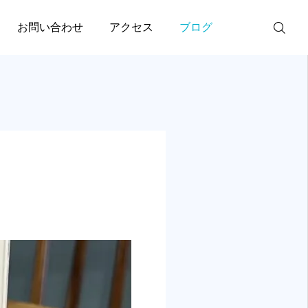
お問い合わせ
アクセス
ブログ
公式LINE
Instagram
膝痛
事例報告
膝
【膝】病院で異常なしと
事例報告；脇腹が痛い！
ご予約
2025.04.17
言われた膝の痛みが続く
理由｜JR三ノ宮駅徒歩6
対処法が異なります。
股関節痛は原因により
３D触診塾 お申し込み
分
2026.02.02
2026.01.14
痛に関わる筋肉、関節、神経
当院では足だけでなく
電話
し原因を見極めてから施術し
神経全てをくまなくチ
術します。